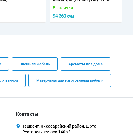
 мм)
канистра (60 литров) 3.0 кг
В наличии
94 360
сум
а
Внешняя мебель
Ароматы для дома
ля ванной
Материалы для изготовления мебели
Контакты
Ташкент, Яккасарайский район, Шота
Руставели кучаси,140 уй