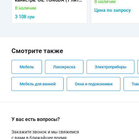
канистра: OIL TONGDA (1 литр)
В наличии
0.060 кг
В наличии
Цена по запросу
3 108
сум
Смотрите также
Мебель
Лакокраска
Электроприборы
Мебель для ванной
Окна и подоконники
Тов
У вас есть вопросы?
Закажите звонок и мы свяжемся
с вами в ближайшее время