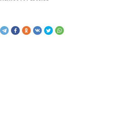
Narxni bilish
Xabar yuborish