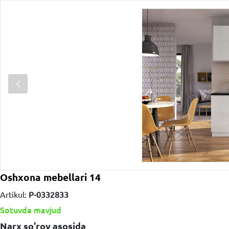
Oshxona mebellari 14
Artikul:
P-0332833
Sotuvda mavjud
Narx so'rov asosida