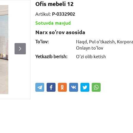
Ofis mebeli 12
Artikul:
P-0332902
Sotuvda mavjud
Narx so'rov asosida
To'lov:
Naqd, Pul o'tkazish, Korpor
Onlayn to'lov
Yetkazib berish:
O'zi olib ketish
Narxni bilish
Xabar yuborish