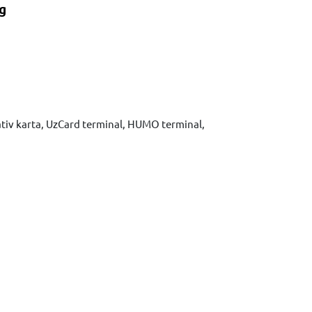
g
ativ karta, UzCard terminal, HUMO terminal,
Xabar yuborish