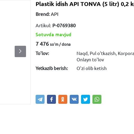
Plastik idish API TONVA (5 litr) 0,2 k
Brend:
API
Artikul:
P-0769380
Sotuvda mavjud
7 476
so'm / dona
To'lov:
Naqd, Pul o'tkazish, Korpor
Onlayn to'lov
Yetkazib berish:
O'zi olib ketish
Sotib olish
Savatga kiritish