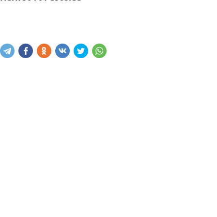
Narxni bilish
Xabar yuborish