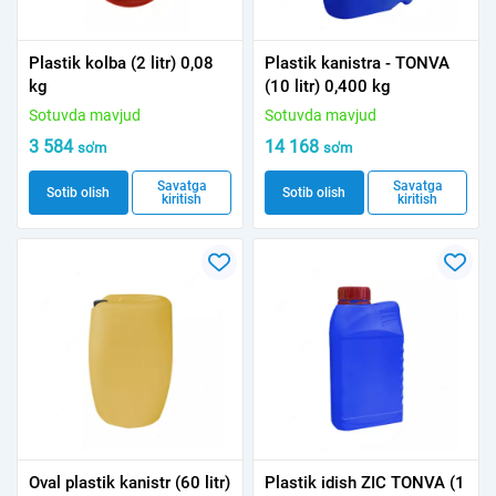
Plastik kolba (2 litr) 0,08
Plastik kanistra - TONVA
kg
(10 litr) 0,400 kg
Sotuvda mavjud
Sotuvda mavjud
3 584
14 168
so'm
so'm
Savatga
Savatga
Sotib olish
Sotib olish
kiritish
kiritish
Oval plastik kanistr (60 litr)
Plastik idish ZIC TONVA (1