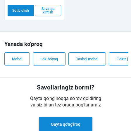
Savatga
Sotib olish
kiritish
Yanada ko'proq
Mebel
Lok-bo'yoq
Tashqi mebel
Elektr ji
Savollaringiz bormi?
Qayta qo'ng'iroqqa so'rov qoldiring
va siz bilan tez orada bog'lanamiz
Qayta qo'ng'iroq