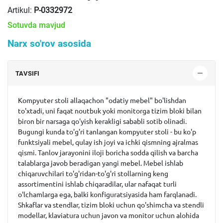
Artikul:
P-0332972
Sotuvda mavjud
Narx so'rov asosida
TAVSIFI
Kompyuter stoli allaqachon "odatiy mebel" bo'lishdan
to'xtadi, uni faqat noutbuk yoki monitorga tizim bloki bilan
biron bir narsaga qo'yish kerakligi sababli sotib olinadi.
Bugungi kunda to'g'ri tanlangan kompyuter stoli - bu ko'p
funktsiyali mebel, qulay ish joyi va ichki qismning ajralmas
qismi. Tanlov jarayonini iloji boricha sodda qilish va barcha
talablarga javob beradigan yangi mebel. Mebel ishlab
chiqaruvchilari to'g'ridan-to'g'ri stollarning keng
assortimentini ishlab chiqaradilar, ular nafaqat turli
o'lchamlarga ega, balki konfiguratsiyasida ham farqlanadi.
Shkaflar va stendlar, tizim bloki uchun qo'shimcha va stendli
modellar, klaviatura uchun javon va monitor uchun alohida