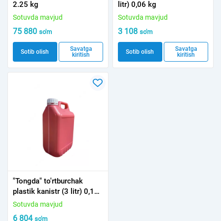
2.25 kg
litr) 0,06 kg
Sotuvda mavjud
Sotuvda mavjud
75 880
3 108
so'm
so'm
Savatga
Savatga
Sotib olish
Sotib olish
kiritish
kiritish
"Tongda" to'rtburchak
plastik kanistr (3 litr) 0,18
kg
Sotuvda mavjud
6 804
so'm