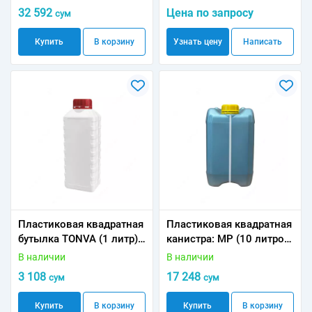
32 592
Цена по запросу
сум
Купить
В корзину
Узнать цену
Написать
Пластиковая квадратная
Пластиковая квадратная
бутылка TONVA (1 литр)
канистра: MP (10 литров)
0.06 кг
0.5 кг
В наличии
В наличии
3 108
17 248
сум
сум
Купить
В корзину
Купить
В корзину