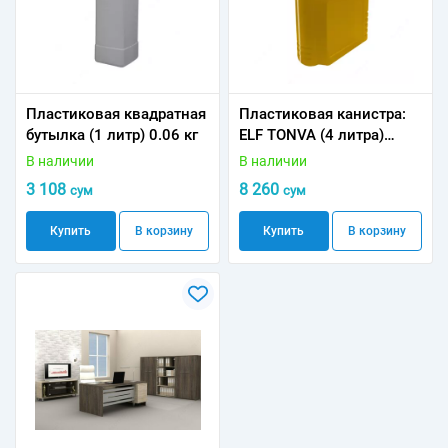
Пластиковая квадратная
Пластиковая канистра:
бутылка (1 литр) 0.06 кг
ELF TONVA (4 литра)
0.225 кг
В наличии
В наличии
3 108
8 260
сум
сум
Купить
В корзину
Купить
В корзину