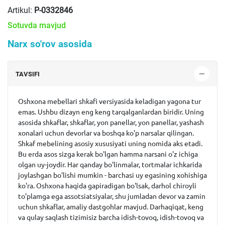
Artikul:
P-0332846
Sotuvda mavjud
Narx so'rov asosida
TAVSIFI
Oshxona mebellari shkafi versiyasida keladigan yagona tur
emas. Ushbu dizayn eng keng tarqalganlardan biridir. Uning
asosida shkaflar, shkaflar, yon panellar, yon panellar, yashash
xonalari uchun devorlar va boshqa ko'p narsalar qilingan.
Shkaf mebelining asosiy xususiyati uning nomida aks etadi.
Bu erda asos sizga kerak bo'lgan hamma narsani o'z ichiga
olgan uy-joydir. Har qanday bo'linmalar, tortmalar ichkarida
joylashgan bo'lishi mumkin - barchasi uy egasining xohishiga
ko'ra. Oshxona haqida gapiradigan bo'lsak, darhol chiroyli
to'plamga ega assotsiatsiyalar, shu jumladan devor va zamin
uchun shkaflar, amaliy dastgohlar mavjud. Darhaqiqat, keng
va qulay saqlash tizimisiz barcha idish-tovoq, idish-tovoq va