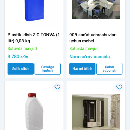
Plastik idish ZIC TONVA (1
009 san'at uchrashuvlari
litr) 0,08 kg
uchun mebel
Sotuvda mavjud
Sotuvda mavjud
3 780
Narx so'rov asosida
so'm
Savatga
Xabar
Sotib olish
Narxni bilish
kiritish
yuborish