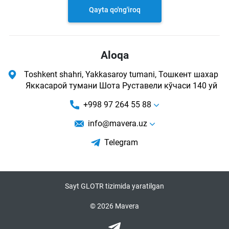
Qayta qo'ng'iroq
Aloqa
Toshkent shahri, Yakkasaroy tumani, Тошкент шахар
Яккасарой тумани Шота Руставели кўчаси 140 уй
+998 97 264 55 88
info@mavera.uz
Telegram
Sayt GLOTR tizimida yaratilgan
© 2026 Mavera