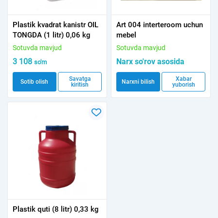
Plastik kvadrat kanistr OIL
Art 004 interteroom uchun
TONGDA (1 litr) 0,06 kg
mebel
Sotuvda mavjud
Sotuvda mavjud
3 108
Narx so'rov asosida
so'm
Savatga
Xabar
Sotib olish
Narxni bilish
kiritish
yuborish
Plastik quti (8 litr) 0,33 kg