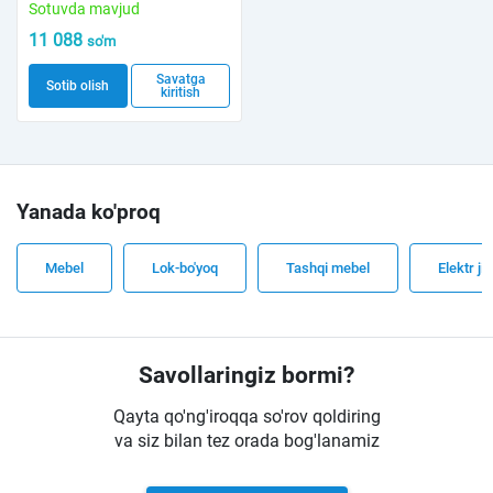
Sotuvda mavjud
11 088
so'm
Savatga
Sotib olish
kiritish
Yanada ko'proq
Mebel
Lok-bo'yoq
Tashqi mebel
Elektr ji
Savollaringiz bormi?
Qayta qo'ng'iroqqa so'rov qoldiring
va siz bilan tez orada bog'lanamiz