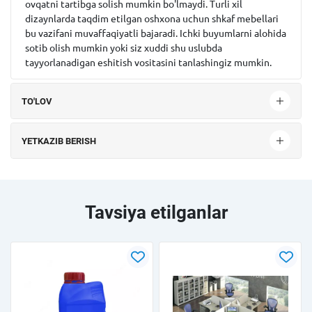
ovqatni tartibga solish mumkin bo'lmaydi. Turli xil
dizaynlarda taqdim etilgan oshxona uchun shkaf mebellari
bu vazifani muvaffaqiyatli bajaradi. Ichki buyumlarni alohida
sotib olish mumkin yoki siz xuddi shu uslubda
tayyorlanadigan eshitish vositasini tanlashingiz mumkin.
TO'LOV
YETKAZIB BERISH
Tavsiya etilganlar