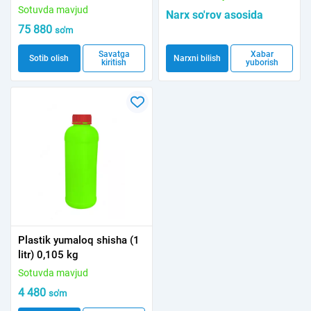
Sotuvda mavjud
Narx so'rov asosida
75 880
so'm
Savatga
Xabar
Sotib olish
Narxni bilish
kiritish
yuborish
Plastik yumaloq shisha (1
litr) 0,105 kg
Sotuvda mavjud
4 480
so'm