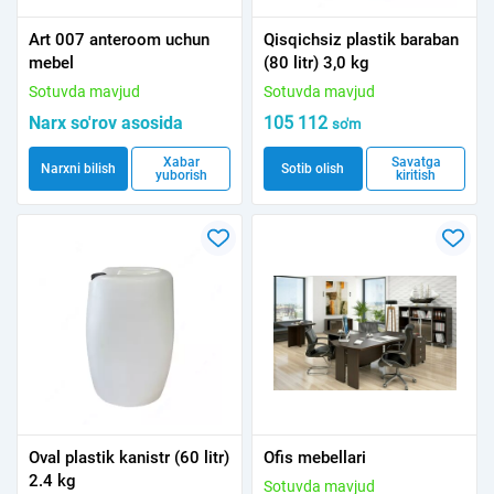
Art 007 anteroom uchun
Qisqichsiz plastik baraban
mebel
(80 litr) 3,0 kg
Sotuvda mavjud
Sotuvda mavjud
Narx so'rov asosida
105 112
so'm
Xabar
Savatga
Narxni bilish
Sotib olish
yuborish
kiritish
Oval plastik kanistr (60 litr)
Ofis mebellari
2.4 kg
Sotuvda mavjud