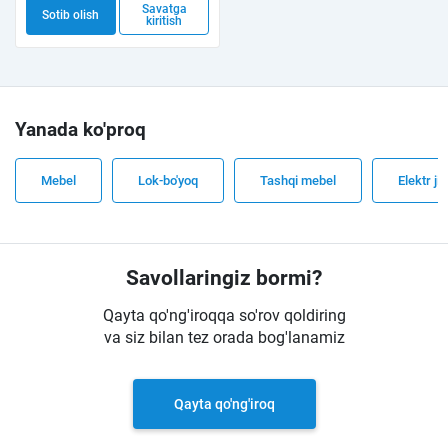
Savatga
Sotib olish
kiritish
Yanada ko'proq
Mebel
Lok-bo'yoq
Tashqi mebel
Elektr ji
Savollaringiz bormi?
Qayta qo'ng'iroqqa so'rov qoldiring
va siz bilan tez orada bog'lanamiz
Qayta qo'ng'iroq