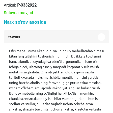
Artikul:
P-0332922
Sotuvda mavjud
Narx so'rov asosida
TAVSIFI
Ofis mebeli nima ekanligini va uning uy mebellaridan nimasi
bilan farq qilishini tushunish muhimdir. Bu ikkala to'plamni
ham, lakonik dizayndagi va obro'li ergonomikani ham o'z
ichiga oladi, ularning asosiy maqsadi korporativ ruh va ish
muhitini saqlashdir. Ofis ob'yektlari oldida qiyin vazifa
turibdi - xonada maksimal ishbilarmonlik muhitini yaratish
uning barcha aholisining farovonligiga putur etkazmasdan,
ixcham o'lchamlarni ajoyib imkoniyatlar bilan birlashtirish.
Bunday mebellarning to'liqligi har xil bo'lishi mumkin,
chunki standartda oddiy ishchilar va menejerlar uchun ish
stollari va stullar, hujjatlar saqlash uchun tokchalar va
shkaflar, shaxsiy buyumlar uchun shkaflar, kreslolar va tashrif