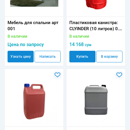
Мебель для спальни арт
Пластиковая канистра:
001
CLYINDER (10 литров) 0.4
кг
В наличии
В наличии
Цена по запросу
14 168
сум
Узнать цену
Написать
Купить
В корзину