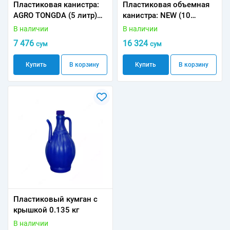
Пластиковая канистра:
Пластиковая объемная
AGRO TONGDA (5 литр)
канистра: NEW (10
0.2 кг
литров) 0.5 кг
В наличии
В наличии
7 476
16 324
сум
сум
Купить
В корзину
Купить
В корзину
Пластиковый кумган с
крышкой 0.135 кг
В наличии