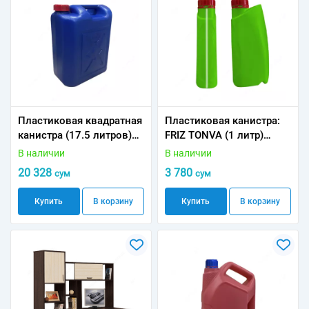
Пластиковая квадратная
Пластиковая канистра:
канистра (17.5 литров)
FRIZ TONVA (1 литр)
0.6 кг
0.080 кг
В наличии
В наличии
20 328
3 780
сум
сум
Купить
В корзину
Купить
В корзину