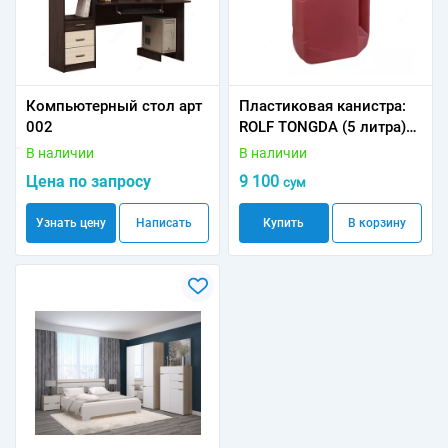
Компьютерный стол арт
Пластиковая канистра:
002
ROLF TONGDA (5 литра)
0.250 кг
В наличии
В наличии
Цена по запросу
9 100
сум
Узнать цену
Написать
Купить
В корзину