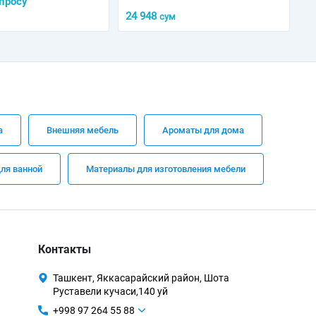
просу
24 948
сум
а
Внешняя мебель
Ароматы для дома
ля ванной
Материалы для изготовления мебели
Контакты
Ташкент, Яккасарайский район, Шота
Руставели кучаси,140 уй
+998 97 264 55 88