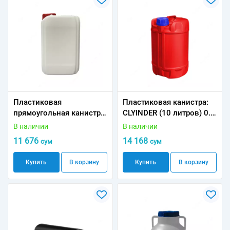
Пластиковая
Пластиковая канистра:
прямоугольная канистра:
CLYINDER (10 литров) 0.4
Ь (5 литров) 0.3 кг
кг
В наличии
В наличии
11 676
14 168
сум
сум
Купить
В корзину
Купить
В корзину