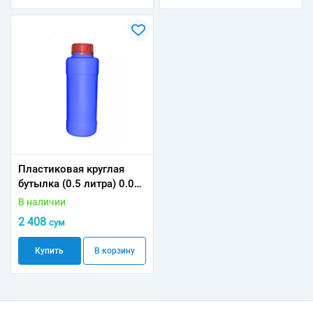
Пластиковая круглая
бутылка (0.5 литра) 0.04
кг
В наличии
2 408
сум
Купить
В корзину