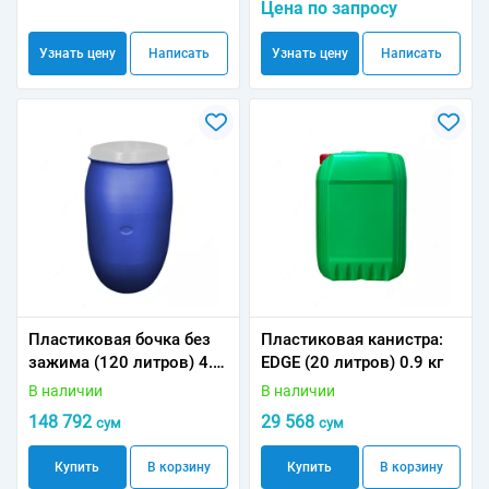
Цена по запросу
Узнать цену
Написать
Узнать цену
Написать
Пластиковая бочка без
Пластиковая канистра:
зажима (120 литров) 4.2
EDGE (20 литров) 0.9 кг
кг
В наличии
В наличии
148 792
29 568
сум
сум
Купить
В корзину
Купить
В корзину