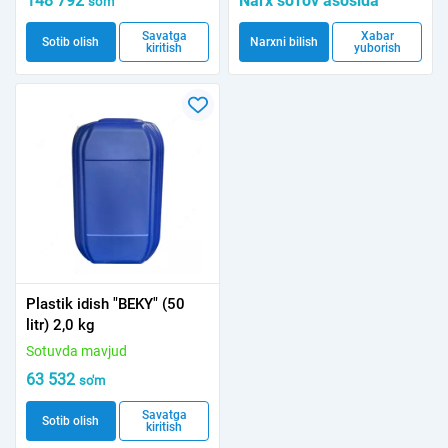
148 792
Narx so'rov asosida
so'm
Savatga
Xabar
Sotib olish
Narxni bilish
kiritish
yuborish
Plastik idish "BEKY" (50
litr) 2,0 kg
Sotuvda mavjud
63 532
so'm
Savatga
Sotib olish
kiritish