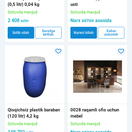
(0,5 litr) 0,04 kg
usti
Sotuvda mavjud
Sotuvda mavjud
2 408
Narx so'rov asosida
so'm
Savatga
Xabar
Sotib olish
Narxni bilish
kiritish
yuborish
Qisqichsiz plastik baraban
0028 raqamli ofis uchun
(120 litr) 4,2 kg
mebel
Sotuvda mavjud
Sotuvda mavjud