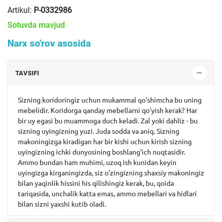
Artikul:
P-0332986
Sotuvda mavjud
Narx so'rov asosida
TAVSIFI
Sizning koridoringiz uchun mukammal qo'shimcha bu uning
mebelidir. Koridorga qanday mebellarni qo'yish kerak? Har
bir uy egasi bu muammoga duch keladi. Zal yoki dahliz - bu
sizning uyingizning yuzi. Juda sodda va aniq. Sizning
makoningizga kiradigan har bir kishi uchun kirish sizning
uyingizning ichki dunyosining boshlang'ich nuqtasidir.
Ammo bundan ham muhimi, uzoq ish kunidan keyin
uyingizga kirganingizda, siz o'zingizning shaxsiy makoningiz
bilan yaqinlik hissini his qilishingiz kerak, bu, qoida
tariqasida, unchalik katta emas, ammo mebellari va hidlari
bilan sizni yaxshi kutib oladi.