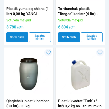
Plastik yumaloq shisha (1
To'rtburchak plastik
litr) 0,08 kg YANGI
"Tongda" kanistr (4 litr)
0,18 kg YANGI
Sotuvda mavjud
Sotuvda mavjud
3 780
6 804
so'm
so'm
Savatga
Savatga
Sotib olish
Sotib olish
kiritish
kiritish
Qisqichsiz plastik baraban
Plastik kvadrat "Turk" (5
(80 litr) 3,0 kg
litr) 0,2 kg bo'lishi mumkin