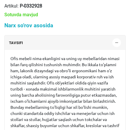
Artikul:
P-0332928
Sotuvda mavjud
Narx so'rov asosida
TAVSIFI
Ofis mebeli nima ekanligini va uning uy mebellaridan nimasi
bilan farq qilishini tushunish muhimdir. Bu ikkala to'plamni
ham, lakonik dizayndagi va obro'li ergonomikani ham o'z
ichiga oladi, ularning asosiy maqsadi korporativ ruh va ish
muhitini saqlashdir. Ofis ob'yektlari oldida qiyin vazifa
turibdi - xonada maksimal ishbilarmonlik muhitini yaratish
uning barcha aholisining farovonligiga putur etkazmasdan,
ixcham o'lchamlarni ajoyib imkoniyatlar bilan birlashtirish.
Bunday mebellarning to'liqligi har xil bo'lishi mumkin,
chunki standartda oddiy ishchilar va menejerlar uchun ish
stollari va stullar, hujjatlar saqlash uchun tokchalar va
shkaflar, shaxsiy buyumlar uchun shkaflar, kreslolar va tashrif