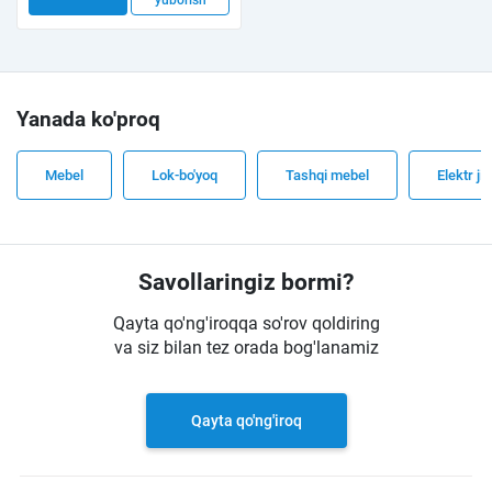
yuborish
Yanada ko'proq
Mebel
Lok-bo'yoq
Tashqi mebel
Elektr ji
Savollaringiz bormi?
Qayta qo'ng'iroqqa so'rov qoldiring
va siz bilan tez orada bog'lanamiz
Qayta qo'ng'iroq