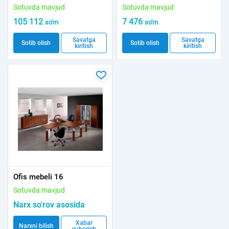
Sotuvda mavjud
Sotuvda mavjud
105 112
7 476
so'm
so'm
Savatga
Savatga
Sotib olish
Sotib olish
kiritish
kiritish
Ofis mebeli 16
Sotuvda mavjud
Narx so'rov asosida
Xabar
Narxni bilish