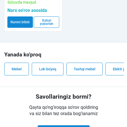
Sotuvda mavjud
Narx so'rov asosida
Xabar
Narxni bilish
yuborish
Yanada ko'proq
Mebel
Lok-bo'yoq
Tashqi mebel
Elektr ji
Savollaringiz bormi?
Qayta qo'ng'iroqqa so'rov qoldiring
va siz bilan tez orada bog'lanamiz