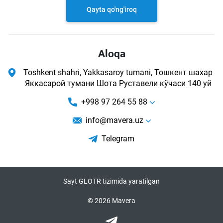
Qayta qo'ng'iroq
Aloqa
Toshkent shahri, Yakkasaroy tumani, Тошкент шахар
Яккасарой тумани Шота Руставели кўчаси 140 уй
+998 97 264 55 88
info@mavera.uz
Telegram
Sayt GLOTR tizimida yaratilgan
© 2026 Mavera