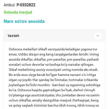
Artikul:
P-0332822
Sotuvda mavjud
Narx so'rov asosida
TAVSIFI
Oshxona mebellari shkafi versiyasida keladigan yagona tur
emas. Ushbu dizayn eng keng tarqalganlardan biridir. Uning
asosida shkaflar, shkaflar, yon panellar, yon panellar, yashash
xonalari uchun devorlar va boshqa ko'p narsalar qilingan.
Shkaf mebelining asosiy xususiyati uning nomida aks etadi.
Bu erda asos sizga kerak bo'lgan hamma narsani o'z ichiga
olgan uy-joydir. Har qanday bo'linmalar, tortmalar ichkarida
joylashgan bo'lishi mumkin - barchasi uy egasining xohishiga
ko'ra. Oshxona haqida gapiradigan bo'lsak, darhol chiroyli
to'plamga ega assotsiatsiyalar, shu jumladan devor va zamin
uchun shkaflar, amaliy dastgohlar mavjud. Darhaqiqat, keng
va qulay saqlash tizimisiz barcha idish-tovoq, idish-tovoq va