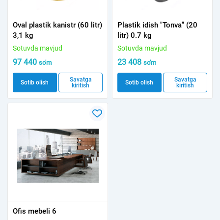
Oval plastik kanistr (60 litr)
Plastik idish "Tonva" (20
3,1 kg
litr) 0.7 kg
Sotuvda mavjud
Sotuvda mavjud
97 440
23 408
so'm
so'm
Savatga
Savatga
Sotib olish
Sotib olish
kiritish
kiritish
Ofis mebeli 6