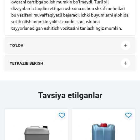
ovqatni tartibga solish mumkin bo'lmaydi. Turli xil
dizaynlarda taqdim etilgan oshxona uchun shkaf mebellari
bu vazifani muvaffaqiyatli bajaradi. Ichki buyumlarni alohida
sotib olish mumkin yoki siz xuddi shu uslubda
tayyorlanadigan eshitish vositasini tanlashingiz mumkin.
TO'LOV
YETKAZIB BERISH
Tavsiya etilganlar