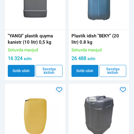
"YANGI" plastik quyma
Plastik idish "BEKY" (20
kanistr (10 litr) 0,5 kg
litr) 0.8 kg
Sotuvda mavjud
Sotuvda mavjud
16 324
26 488
so'm
so'm
Savatga
Savatga
Sotib olish
Sotib olish
kiritish
kiritish