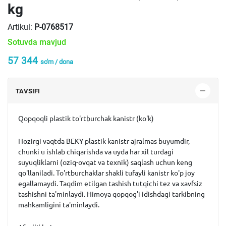
kg
Artikul:
P-0768517
Sotuvda mavjud
57 344
so'm / dona
TAVSIFI
Qopqoqli plastik to'rtburchak kanistr (ko'k)
Hozirgi vaqtda BEKY plastik kanistr ajralmas buyumdir,
chunki u ishlab chiqarishda va uyda har xil turdagi
suyuqliklarni (oziq-ovqat va texnik) saqlash uchun keng
qo'llaniladi. To'rtburchaklar shakli tufayli kanistr ko'p joy
egallamaydi. Taqdim etilgan tashish tutqichi tez va xavfsiz
tashishni ta'minlaydi. Himoya qopqog'i idishdagi tarkibning
mahkamligini ta'minlaydi.