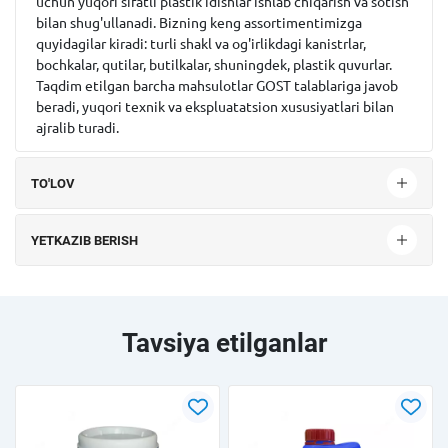
uchun yuqori sifatli plastik idishlar ishlab chiqarish va sotish
bilan shug'ullanadi. Bizning keng assortimentimizga
quyidagilar kiradi: turli shakl va og'irlikdagi kanistrlar,
bochkalar, qutilar, butilkalar, shuningdek, plastik quvurlar.
Taqdim etilgan barcha mahsulotlar GOST talablariga javob
beradi, yuqori texnik va ekspluatatsion xususiyatlari bilan
ajralib turadi.
TO'LOV
YETKAZIB BERISH
Tavsiya etilganlar