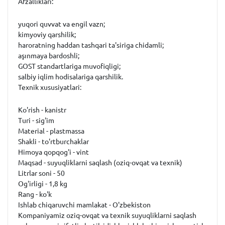
Afzalliklari:
yuqori quvvat va engil vazn;
kimyoviy qarshilik;
haroratning haddan tashqari ta'siriga chidamli;
aşınmaya bardoshli;
GOST standartlariga muvofiqligi;
salbiy iqlim hodisalariga qarshilik.
Texnik xususiyatlari:
Ko'rish - kanistr
Turi - sig'im
Material - plastmassa
Shakli - to'rtburchaklar
Himoya qopqog'i - vint
Maqsad - suyuqliklarni saqlash (oziq-ovqat va texnik)
Litrlar soni - 50
Og'irligi - 1,8 kg
Rang - ko'k
Ishlab chiqaruvchi mamlakat - O'zbekiston
Kompaniyamiz oziq-ovqat va texnik suyuqliklarni saqlash