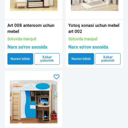
Art 008 anteroom uchun
Yotoq xonasi uchun mebel
mebel
art 002
Sotuvda mavjud
Sotuvda mavjud
Narx so'rov asosida
Narx so'rov asosida
Xabar
Xabar
Narxni bilish
Narxni bilish
yuborish
yuborish