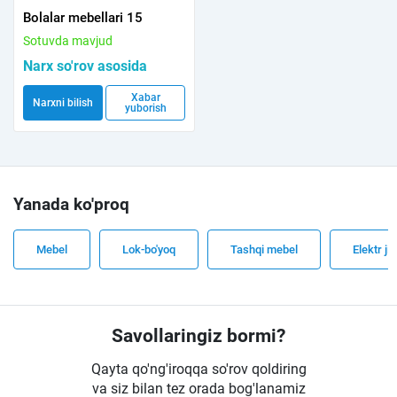
Bolalar mebellari 15
Sotuvda mavjud
Narx so'rov asosida
Xabar
Narxni bilish
yuborish
Yanada ko'proq
Mebel
Lok-bo'yoq
Tashqi mebel
Elektr ji
Savollaringiz bormi?
Qayta qo'ng'iroqqa so'rov qoldiring
va siz bilan tez orada bog'lanamiz