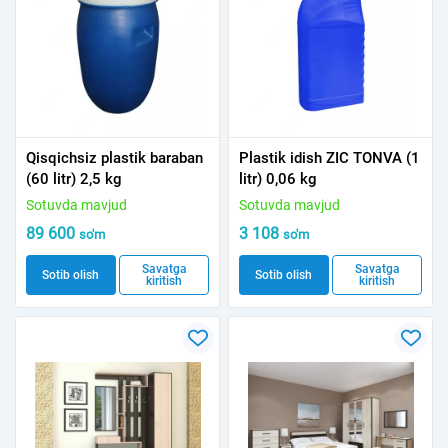
Qisqichsiz plastik baraban
Plastik idish ZIC TONVA (1
(60 litr) 2,5 kg
litr) 0,06 kg
Sotuvda mavjud
Sotuvda mavjud
89 600
3 108
so'm
so'm
Savatga
Savatga
Sotib olish
Sotib olish
kiritish
kiritish