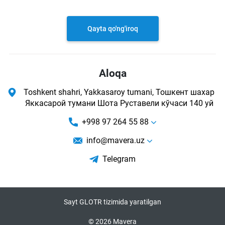
Qayta qo'ng'iroq
Aloqa
Toshkent shahri, Yakkasaroy tumani, Тошкент шахар
Яккасарой тумани Шота Руставели кўчаси 140 уй
+998 97 264 55 88
info@mavera.uz
Telegram
Sayt GLOTR tizimida yaratilgan
© 2026 Mavera