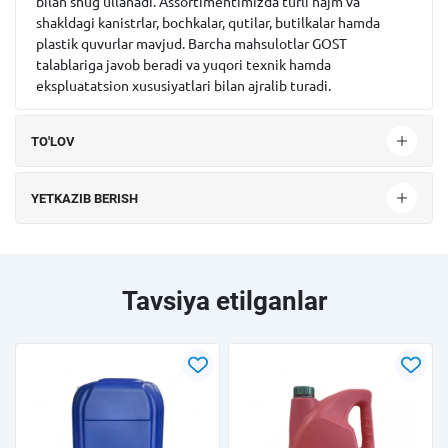
bilan shug‘ullanadi. Assortimentimizda turli hajm va
shakldagi kanistrlar, bochkalar, qutilar, butilkalar hamda
plastik quvurlar mavjud. Barcha mahsulotlar GOST
talablariga javob beradi va yuqori texnik hamda
ekspluatatsion xususiyatlari bilan ajralib turadi.
TO'LOV
YETKAZIB BERISH
Tavsiya etilganlar