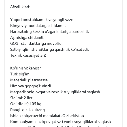
Afzalliklari:
Yuqori mustahkamlik va yengil vazn.
Kimyoviy moddalarga chidamli.
Haroratning keskin o‘zgarishlariga bardoshli.
Aşınishga chidamli.
GOST standartlariga muvofiq.
Salbiy iqlim sharoitlariga qarshilik ko‘rsatadi.
Texnik xususiyatlari:
Ko‘rinishi: kanistr
Turi: sig‘im
Materiali: plastmassa
Himoya qopqog‘i: vintli
Maqsadi: oziq-ovqat va texnik suyuqliklarni saqlash
Sig‘imi: 2 litr
Og‘irligi: 0,105 kg
Rangi: qizil, kulrang
Ishlab chiqaruvchi mamlakat: O‘zbekiston
Kompaniyamiz oziq-ovqat va texnik suyuqliklarni saqlash