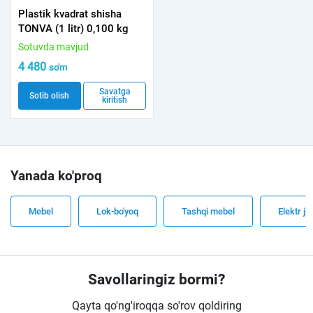
Plastik kvadrat shisha
TONVA (1 litr) 0,100 kg
Sotuvda mavjud
4 480
so'm
Savatga
Sotib olish
kiritish
Yanada ko'proq
Mebel
Lok-bo'yoq
Tashqi mebel
Elektr ji
Savollaringiz bormi?
Qayta qo'ng'iroqqa so'rov qoldiring