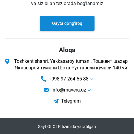
va siz bilan tez orada bog'lanamiz
Qayta qo'ng'iroq
Aloqa
Toshkent shahri, Yakkasaroy tumani, Тошкент шахар
Яккасарой тумани Шота Руставели кўчаси 140 уй
+998 97 264 55 88
info@mavera.uz
Telegram
Sayt GLOTR tizimida yaratilgan