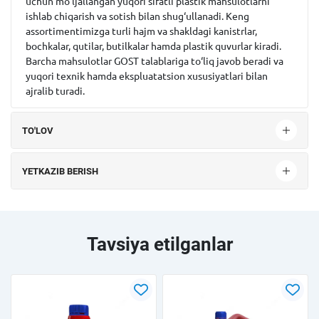
uchun mo‘ljallangan yuqori sifatli plastik mahsulotlarni
ishlab chiqarish va sotish bilan shug‘ullanadi. Keng
assortimentimizga turli hajm va shakldagi kanistrlar,
bochkalar, qutilar, butilkalar hamda plastik quvurlar kiradi.
Barcha mahsulotlar GOST talablariga to‘liq javob beradi va
yuqori texnik hamda ekspluatatsion xususiyatlari bilan
ajralib turadi.
TO'LOV
YETKAZIB BERISH
Tavsiya etilganlar