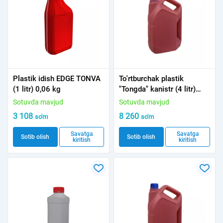
Plastik idish EDGE TONVA
To'rtburchak plastik
(1 litr) 0,06 kg
"Tongda" kanistr (4 litr)
0,225 kg YANGI
Sotuvda mavjud
Sotuvda mavjud
3 108
8 260
so'm
so'm
Savatga
Savatga
Sotib olish
Sotib olish
kiritish
kiritish