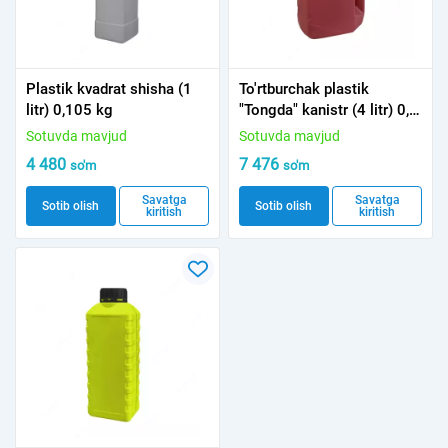
Plastik kvadrat shisha (1
To'rtburchak plastik
litr) 0,105 kg
"Tongda" kanistr (4 litr) 0,2
kg YANGI
Sotuvda mavjud
Sotuvda mavjud
4 480
7 476
so'm
so'm
Savatga
Savatga
Sotib olish
Sotib olish
kiritish
kiritish