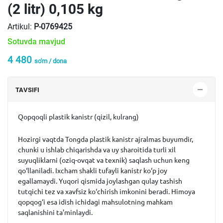
(2 litr) 0,105 kg
Artikul:
P-0769425
Sotuvda mavjud
4 480
so'm / dona
TAVSIFI
Qopqoqli plastik kanistr (qizil, kulrang)
Hozirgi vaqtda Tongda plastik kanistr ajralmas buyumdir,
chunki u ishlab chiqarishda va uy sharoitida turli xil
suyuqliklarni (oziq-ovqat va texnik) saqlash uchun keng
qo‘llaniladi. Ixcham shakli tufayli kanistr ko‘p joy
egallamaydi. Yuqori qismida joylashgan qulay tashish
tutqichi tez va xavfsiz ko‘chirish imkonini beradi. Himoya
qopqog‘i esa idish ichidagi mahsulotning mahkam
saqlanishini ta’minlaydi.