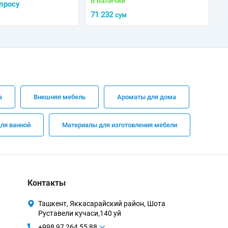
В наличии
просу
71 232
сум
а
Внешняя мебель
Ароматы для дома
ля ванной
Материалы для изготовления мебели
Контакты
Ташкент, Яккасарайский район, Шота
Руставели кучаси,140 уй
+998 97 264 55 88