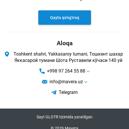
Qayta qo'ng'iroq
Aloqa
Toshkent shahri, Yakkasaroy tumani, Тошкент шахар
Яккасарой тумани Шота Руставели кўчаси 140 уй
+998 97 264 55 88
info@mavera.uz
Telegram
Sayt GLOTR tizimida yaratilgan
© 2026 Mavera