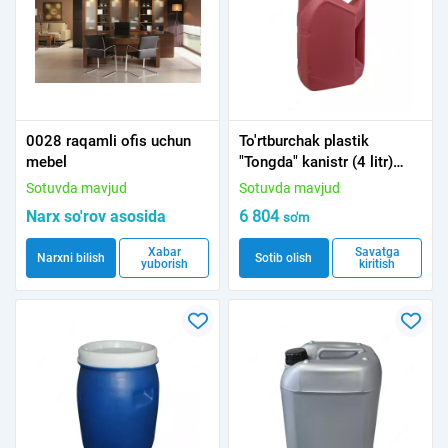
0028 raqamli ofis uchun
To'rtburchak plastik
mebel
"Tongda" kanistr (4 litr)
0,18 kg YANGI
Sotuvda mavjud
Sotuvda mavjud
Narx so'rov asosida
6 804
so'm
Xabar
Savatga
Narxni bilish
Sotib olish
yuborish
kiritish