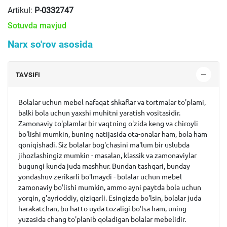
Artikul:
P-0332747
Sotuvda mavjud
Narx so'rov asosida
TAVSIFI
Bolalar uchun mebel nafaqat shkaflar va tortmalar to'plami,
balki bola uchun yaxshi muhitni yaratish vositasidir.
Zamonaviy to'plamlar bir vaqtning o'zida keng va chiroyli
bo'lishi mumkin, buning natijasida ota-onalar ham, bola ham
qoniqishadi. Siz bolalar bog'chasini ma'lum bir uslubda
jihozlashingiz mumkin - masalan, klassik va zamonaviylar
bugungi kunda juda mashhur. Bundan tashqari, bunday
yondashuv zerikarli bo'lmaydi - bolalar uchun mebel
zamonaviy bo'lishi mumkin, ammo ayni paytda bola uchun
yorqin, g'ayrioddiy, qiziqarli. Esingizda bo'lsin, bolalar juda
harakatchan, bu hatto uyda tozaligi bo'lsa ham, uning
yuzasida chang to'planib qoladigan bolalar mebelidir.