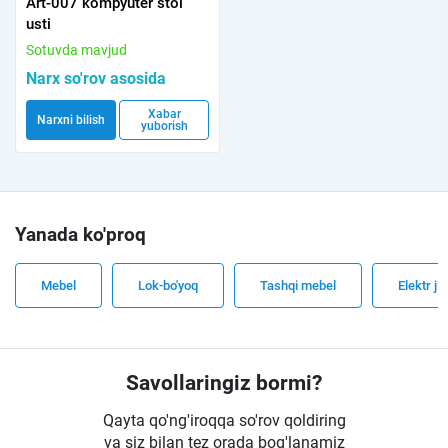
Art-007 kompyuter stol
usti
Sotuvda mavjud
Narx so'rov asosida
Xabar
Narxni bilish
yuborish
Yanada ko'proq
Mebel
Lok-bo'yoq
Tashqi mebel
Elektr ji
Savollaringiz bormi?
Qayta qo'ng'iroqqa so'rov qoldiring
va siz bilan tez orada bog'lanamiz