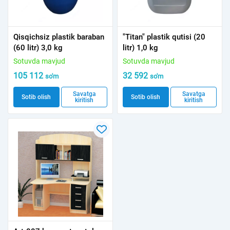
Qisqichsiz plastik baraban
"Titan" plastik qutisi (20
(60 litr) 3,0 kg
litr) 1,0 kg
Sotuvda mavjud
Sotuvda mavjud
105 112
32 592
so'm
so'm
Savatga
Savatga
Sotib olish
Sotib olish
kiritish
kiritish