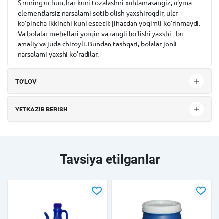
Shuning uchun, har kuni tozalashni xohlamasangiz, o'yma
elementlarsiz narsalarni sotib olish yaxshiroqdir, ular
ko'pincha ikkinchi kuni estetik jihatdan yoqimli ko'rinmaydi.
Va bolalar mebellari yorqin va rangli bo'lishi yaxshi - bu
amaliy va juda chiroyli. Bundan tashqari, bolalar jonli
narsalarni yaxshi ko'radilar.
TO'LOV
YETKAZIB BERISH
Tavsiya etilganlar