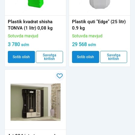
Plastik kvadrat shisha
Plastik quti "Edge" (25 litr)
TONVA (1 litr) 0,08 kg
0.9 kg
Sotuvda mavjud
Sotuvda mavjud
3 780
29 568
so'm
so'm
Savatga
Savatga
Sotib olish
Sotib olish
kiritish
kiritish