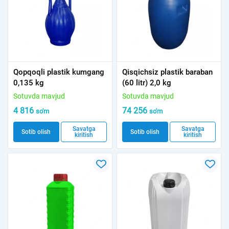
Qopqoqli plastik kumgang
Qisqichsiz plastik baraban
0,135 kg
(60 litr) 2,0 kg
Sotuvda mavjud
Sotuvda mavjud
4 816
74 256
so'm
so'm
Savatga
Savatga
Sotib olish
Sotib olish
kiritish
kiritish