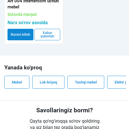
Art 004 interteroom uchun
mebel
Sotuvda mavjud
Narx so'rov asosida
Xabar
Narxni bilish
yuborish
Yanada ko'proq
Mebel
Lok-bo'yoq
Tashqi mebel
Elektr ji
Savollaringiz bormi?
Qayta qo'ng'iroqqa so'rov qoldiring
va siz bilan tez orada bog'lanamiz