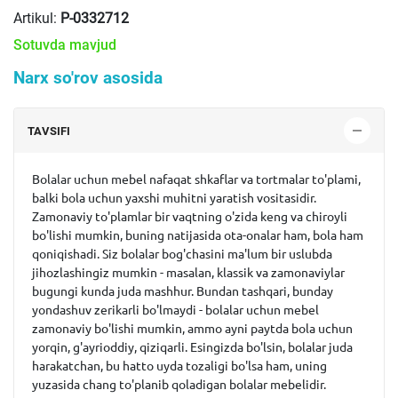
Artikul:
P-0332712
Sotuvda mavjud
Narx so'rov asosida
TAVSIFI
Bolalar uchun mebel nafaqat shkaflar va tortmalar to'plami,
balki bola uchun yaxshi muhitni yaratish vositasidir.
Zamonaviy to'plamlar bir vaqtning o'zida keng va chiroyli
bo'lishi mumkin, buning natijasida ota-onalar ham, bola ham
qoniqishadi. Siz bolalar bog'chasini ma'lum bir uslubda
jihozlashingiz mumkin - masalan, klassik va zamonaviylar
bugungi kunda juda mashhur. Bundan tashqari, bunday
yondashuv zerikarli bo'lmaydi - bolalar uchun mebel
zamonaviy bo'lishi mumkin, ammo ayni paytda bola uchun
yorqin, g'ayrioddiy, qiziqarli. Esingizda bo'lsin, bolalar juda
harakatchan, bu hatto uyda tozaligi bo'lsa ham, uning
yuzasida chang to'planib qoladigan bolalar mebelidir.