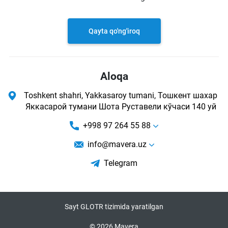
Qayta qo'ng'iroq
Aloqa
Toshkent shahri, Yakkasaroy tumani, Тошкент шахар
Яккасарой тумани Шота Руставели кўчаси 140 уй
+998 97 264 55 88
info@mavera.uz
Telegram
Sayt GLOTR tizimida yaratilgan
© 2026 Mavera