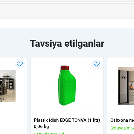
Tavsiya etilganlar
Plastik idish EDGE TONVA (1 litr)
Oshxona me
0,06 kg
Sotuvda ma