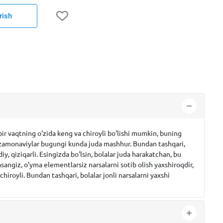
rish
bir vaqtning o'zida keng va chiroyli bo'lishi mumkin, buning
va zamonaviylar bugungi kunda juda mashhur. Bundan tashqari,
 qiziqarli. Esingizda bo'lsin, bolalar juda harakatchan, bu
angiz, o'yma elementlarsiz narsalarni sotib olish yaxshiroqdir,
chiroyli. Bundan tashqari, bolalar jonli narsalarni yaxshi