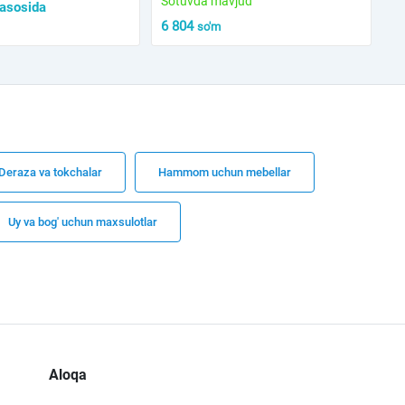
Sotuvda mavjud
 asosida
6 804
so'm
Deraza va tokchalar
Hammom uchun mebellar
Uy va bog' uchun maxsulotlar
Aloqa