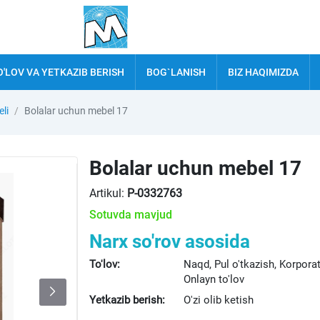
O'LOV VA YETKAZIB BERISH
BOG`LANISH
BIZ HAQIMIZDA
li
Bolalar uchun mebel 17
Bolalar uchun mebel 17
Artikul:
P-0332763
Sotuvda mavjud
Narx so'rov asosida
To'lov:
Naqd, Pul o'tkazish, Korpora
Onlayn to'lov
Yetkazib berish:
O'zi olib ketish