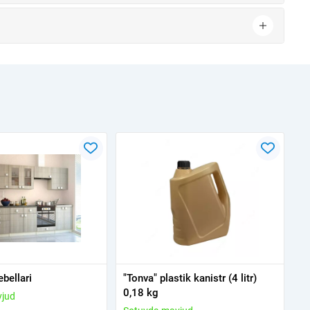
bellari
"Tonva" plastik kanistr (4 litr)
0,18 kg
vjud