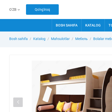
Qo'ng'iroq
O'ZB
BOSH SAHIFA
KATALOG
T
Bosh sahifa
Katalog
Mahsulotlar
Мебель
Bolalar mebe