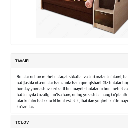
TAVSIFI
Bolalar uchun mebel nafaqat shkaflar va tortmalar to'plami, bal
natijasida ota-onalar ham, bola ham qoniqishadi. Siz bolalar b
bunday yondashuv zerikarli bo'lmaydi - bolalar uchun mebel zam
hatto uyda tozaligi bo'lsa ham, uning yuzasida chang to'planib
ular ko'pincha ikkinchi kuni estetik jihatdan yoqimli ko'rinmaydi
ko'radilar.
TO'LOV