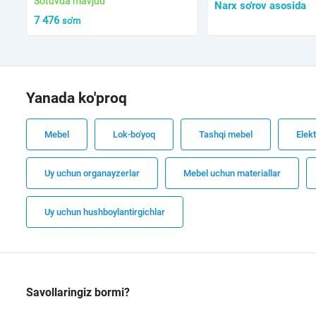
Sotuvda mavjud
Narx so'rov asosida
7 476
so'm
Yanada ko'proq
Mebel
Lok-bo'yoq
Tashqi mebel
Elekt
Uy uchun organayzerlar
Mebel uchun materiallar
Uy uchun hushboylantirgichlar
Savollaringiz bormi?