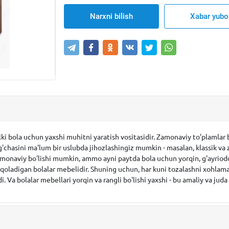
Narxni bilish
Xabar yubo
ki bola uchun yaxshi muhitni yaratish vositasidir. Zamonaviy to'plamlar 
og'chasini ma'lum bir uslubda jihozlashingiz mumkin - masalan, klassik 
onaviy bo'lishi mumkin, ammo ayni paytda bola uchun yorqin, g'ayrioddiy,
 qoladigan bolalar mebelidir. Shuning uchun, har kuni tozalashni xohlamas
. Va bolalar mebellari yorqin va rangli bo'lishi yaxshi - bu amaliy va juda 