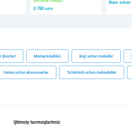
Sotuvda mavjud
Narx so'rov
3 780
so'm
r jihozlari
Montaj ko'piklari
Bog' uchun mebellar
Vanna uchun aksessuarlar
Ta'mirlash uchun mahsulotlar
Ijtimoiy tarmoqlarimiz