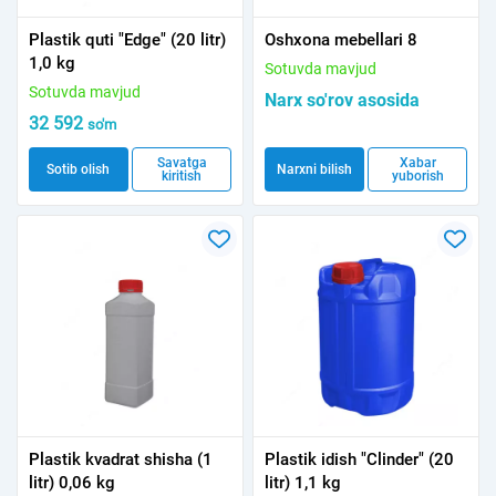
Plastik quti "Edge" (20 litr)
Oshxona mebellari 8
1,0 kg
Sotuvda mavjud
Sotuvda mavjud
Narx so'rov asosida
32 592
so'm
Savatga
Xabar
Sotib olish
Narxni bilish
kiritish
yuborish
Plastik kvadrat shisha (1
Plastik idish "Clinder" (20
litr) 0,06 kg
litr) 1,1 kg