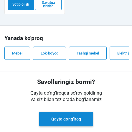
Savatga
Sotib olish
kiritish
Yanada ko'proq
Mebel
Lok-bo'yoq
Tashqi mebel
Elektr ji
Savollaringiz bormi?
Qayta qo'ng'iroqqa so'rov qoldiring
va siz bilan tez orada bog'lanamiz
Qayta qo'ng'iroq