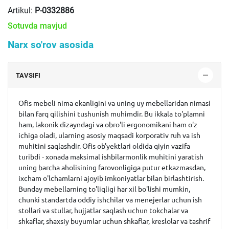
Artikul:
P-0332886
Sotuvda mavjud
Narx so'rov asosida
TAVSIFI
Ofis mebeli nima ekanligini va uning uy mebellaridan nimasi
bilan farq qilishini tushunish muhimdir. Bu ikkala to'plamni
ham, lakonik dizayndagi va obro'li ergonomikani ham o'z
ichiga oladi, ularning asosiy maqsadi korporativ ruh va ish
muhitini saqlashdir. Ofis ob'yektlari oldida qiyin vazifa
turibdi - xonada maksimal ishbilarmonlik muhitini yaratish
uning barcha aholisining farovonligiga putur etkazmasdan,
ixcham o'lchamlarni ajoyib imkoniyatlar bilan birlashtirish.
Bunday mebellarning to'liqligi har xil bo'lishi mumkin,
chunki standartda oddiy ishchilar va menejerlar uchun ish
stollari va stullar, hujjatlar saqlash uchun tokchalar va
shkaflar, shaxsiy buyumlar uchun shkaflar, kreslolar va tashrif