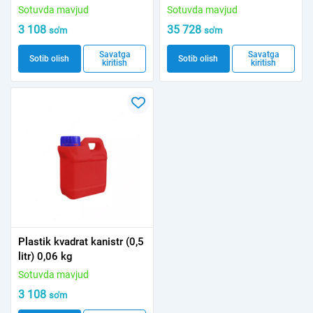
Sotuvda mavjud
Sotuvda mavjud
3 108
35 728
so'm
so'm
Savatga
Savatga
Sotib olish
Sotib olish
kiritish
kiritish
Plastik kvadrat kanistr (0,5
litr) 0,06 kg
Sotuvda mavjud
3 108
so'm