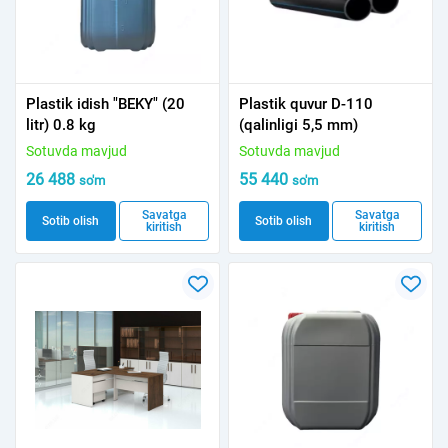
Plastik idish "BEKY" (20
Plastik quvur D-110
litr) 0.8 kg
(qalinligi 5,5 mm)
Sotuvda mavjud
Sotuvda mavjud
26 488
55 440
so'm
so'm
Savatga
Savatga
Sotib olish
Sotib olish
kiritish
kiritish