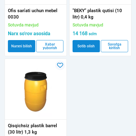
Ofis san'ati uchun mebel
"BEKY" plastik qutisi (10
0030
litr) 0,4 kg
Sotuvda mavjud
Sotuvda mavjud
Narx so'rov asosida
14 168
so'm
Xabar
Savatga
Narxni bilish
Sotib olish
yuborish
kiritish
Qisqichsiz plastik barrel
(30 litr) 1,3 kg