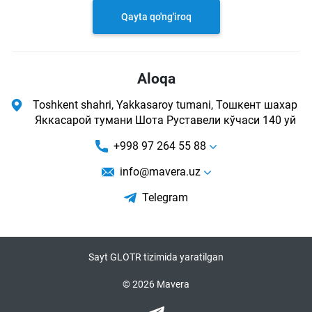
Qayta qo'ng'iroq
Aloqa
Toshkent shahri, Yakkasaroy tumani, Тошкент шахар
Яккасарой тумани Шота Руставели кўчаси 140 уй
+998 97 264 55 88
info@mavera.uz
Telegram
Sayt GLOTR tizimida yaratilgan
© 2026 Mavera