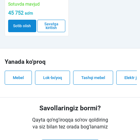
Sotuvda mavjud
45 752
so'm
Savatga
Sotib olish
kiritish
Yanada ko'proq
Mebel
Lok-bo'yoq
Tashqi mebel
Elektr ji
Savollaringiz bormi?
Qayta qo'ng'iroqqa so'rov qoldiring
va siz bilan tez orada bog'lanamiz