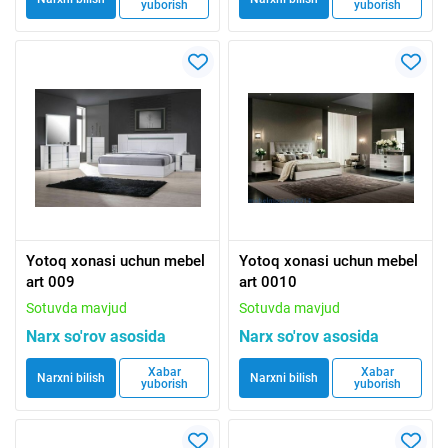
yuborish
yuborish
Yotoq xonasi uchun mebel
Yotoq xonasi uchun mebel
art 009
art 0010
Sotuvda mavjud
Sotuvda mavjud
Narx so'rov asosida
Narx so'rov asosida
Xabar
Xabar
Narxni bilish
Narxni bilish
yuborish
yuborish