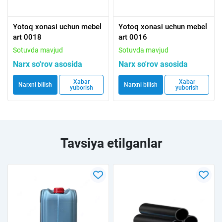
Yotoq xonasi uchun mebel
Yotoq xonasi uchun mebel
art 0018
art 0016
Sotuvda mavjud
Sotuvda mavjud
Narx so'rov asosida
Narx so'rov asosida
Xabar
Xabar
Narxni bilish
Narxni bilish
yuborish
yuborish
Tavsiya etilganlar