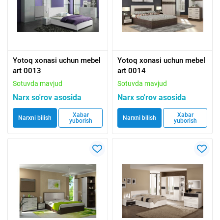
Yotoq xonasi uchun mebel
Yotoq xonasi uchun mebel
art 0013
art 0014
Sotuvda mavjud
Sotuvda mavjud
Narx so'rov asosida
Narx so'rov asosida
Xabar
Xabar
Narxni bilish
Narxni bilish
yuborish
yuborish