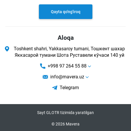
Qayta qo'ng'iroq
Aloqa
Toshkent shahri, Yakkasaroy tumani, Тошкент шахар
Яккасарой тумани Шота Руставели кўчаси 140 уй
+998 97 264 55 88
info@mavera.uz
Telegram
Sayt GLOTR tizimida yaratilgan
© 2026 Mavera