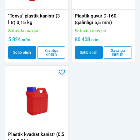
"Tonva" plastik kanistr (3
Plastik quvur D-160
litr) 0,15 kg
(qalinligi 5,5 mm)
Sotuvda mavjud
Sotuvda mavjud
5 824
86 408
so'm
so'm
Savatga
Savatga
Sotib olish
Sotib olish
kiritish
kiritish
Plastik kvadrat kanistr (0,5