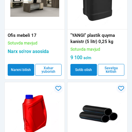
Ofis mebeli 17
"YANGI" plastik quyma
kanistr (5 litr) 0,25 kg
Sotuvda mavjud
Sotuvda mavjud
Narx so'rov asosida
9 100
so'm
Xabar
Savatga
Narxni bilish
Sotib olish
yuborish
kiritish