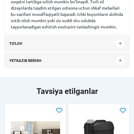
ovqatni tartibga solish mumkin bo'lmaydi. Turli xil
dizaynlarda taqdim etilgan oshxona uchun shkaf mebellari
bu vazifani muvaffaqiyatli bajaradi. Ichki buyumlarni alohida
sotib olish mumkin yoki siz xuddi shu uslubda
tayyorlanadigan eshitish vositasini tanlashingiz mumkin.
TO'LOV
YETKAZIB BERISH
Tavsiya etilganlar