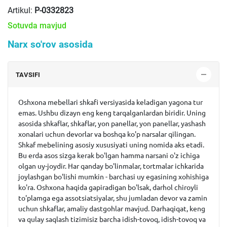
Artikul:
P-0332823
Sotuvda mavjud
Narx so'rov asosida
TAVSIFI
Oshxona mebellari shkafi versiyasida keladigan yagona tur
emas. Ushbu dizayn eng keng tarqalganlardan biridir. Uning
asosida shkaflar, shkaflar, yon panellar, yon panellar, yashash
xonalari uchun devorlar va boshqa ko'p narsalar qilingan.
Shkaf mebelining asosiy xususiyati uning nomida aks etadi.
Bu erda asos sizga kerak bo'lgan hamma narsani o'z ichiga
olgan uy-joydir. Har qanday bo'linmalar, tortmalar ichkarida
joylashgan bo'lishi mumkin - barchasi uy egasining xohishiga
ko'ra. Oshxona haqida gapiradigan bo'lsak, darhol chiroyli
to'plamga ega assotsiatsiyalar, shu jumladan devor va zamin
uchun shkaflar, amaliy dastgohlar mavjud. Darhaqiqat, keng
va qulay saqlash tizimisiz barcha idish-tovoq, idish-tovoq va