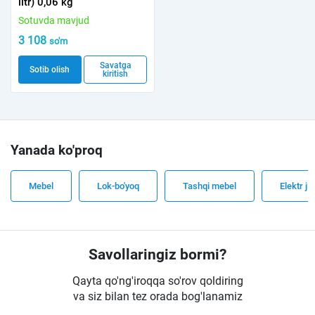
litr) 0,06 kg
Sotuvda mavjud
3 108
so'm
Savatga
Sotib olish
kiritish
Yanada ko'proq
Mebel
Lok-bo'yoq
Tashqi mebel
Elektr ji
Savollaringiz bormi?
Qayta qo'ng'iroqqa so'rov qoldiring
va siz bilan tez orada bog'lanamiz